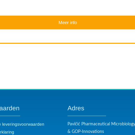
Meer info
aarden
Adres
 leveringsvoorwaarden
Pavičić Pharmaceutical Microbiolog
rklaring
& GOP-Innovations