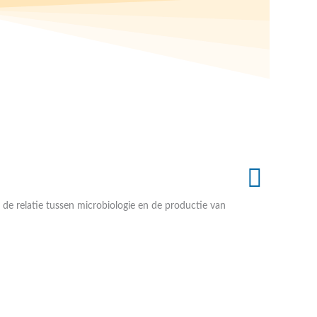
Re
n de relatie tussen microbiologie en de productie van
De 
rei