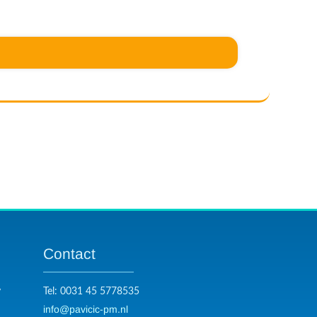
Contact
y
Tel: 0031 45 5778535
info@pavicic-pm.nl